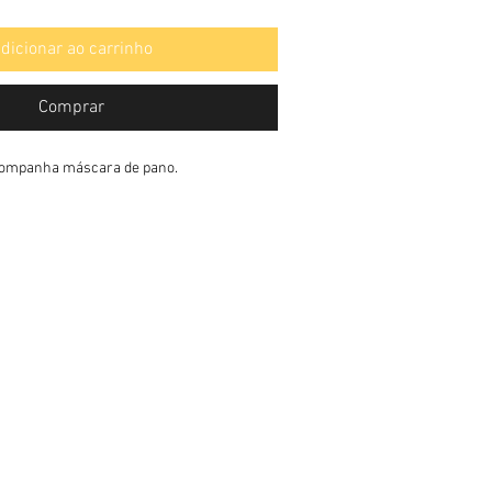
dicionar ao carrinho
Comprar
acompanha máscara de pano.