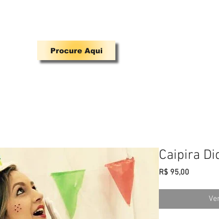
A PARA QUEM TEM MANIA DE SE DIVERTIR.
Procure Aqui
Venda Fantasias
Maquiagem
Contato
Caipira Di
Preço
R$ 95,00
Ver