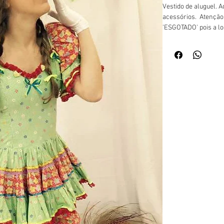
Vestido de aluguel. Ad
acessórios.  Atenção
'ESGOTADO' pois a lo
whats app  51 30317